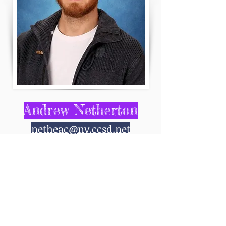
Andrew Netherton
netheac@nv.ccsd.net